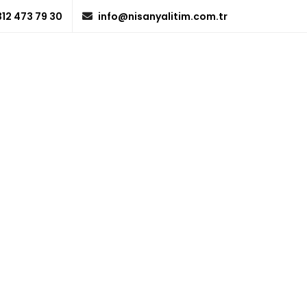
12 473 79 30
info@nisanyalitim.com.tr
ÜRÜNLERİMİZ
REFERANSLARIMIZ
İLETİŞİM
x