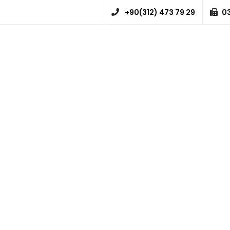
+90(312) 473 79 29
03
ANASAYFA
HAKKIMIZDA
HİZMETLERİMİZ
BAYCOFLEX-Superfle
ANASAYFA
BAYCOFLEX-Superflex